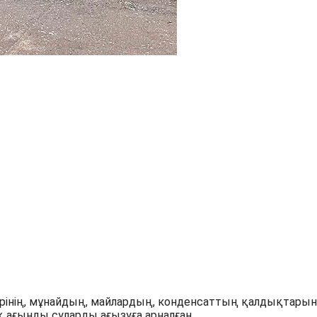
рінің, мұнайдың, майлардың, конденсаттың қалдықтарын
қ ағынды суларды ағызуға арналған.