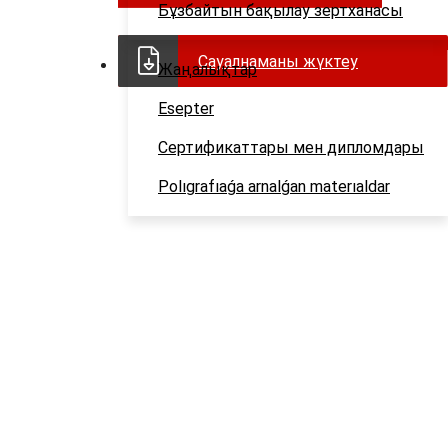
Бұзбайтын бақылау зертханасы
Сауалнаманы жүктеу
Жаңалықтар
Esepter
Сертификаттары мен дипломдары
Polıgrafıaǵa arnalǵan materıaldar