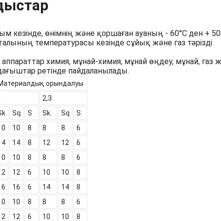
дыстар
кезінде, өнімнің және қоршаған ауаның - 60°С ден + 50
лының температурасы кезінде сұйық және газ тәрізді
параттар химия, мұнай-химия, мұнай өңдеу, мұнай, газ 
дағыштар ретінде пайдаланылады.
Материалдық орындалуы
1
2,3
Sk
Sq
S
Sk
Sq
S
10
10
8
8
8
6
14
14
8
12
12
6
10
10
8
8
8
6
12
12
6
10
10
8
16
16
6
14
14
8
10
10
8
8
8
6
12
12
6
10
10
8