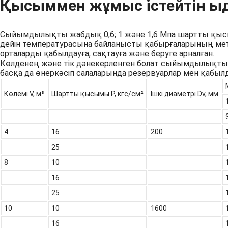
Қысыммен жұмыс істейтін ы
Сыйымдылықты жабдық 0,6; 1 және 1,6 Мпа шартты қысым 
дейін температурасына байланысты қабырғаларының мета
орталарды қабылдауға, сақтауға және беруге арналған.
Көлденең және тік дәнекерленген болат сыйымдылықты ап
басқа да өнеркәсіп салаларында резервуарлар мен қабыл
Көлемі V, м³
Шартты қысымы P, кгс/см²
Ішкі диаметрі Dv, мм
4
16
200
25
8
10
16
25
10
10
1600
16