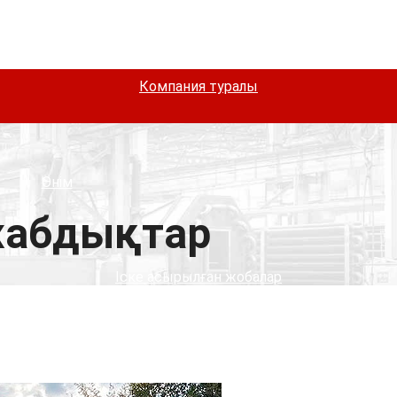
Компания туралы
Өнім
абдықтар
Іске асырылған жобалар
Қызметтер