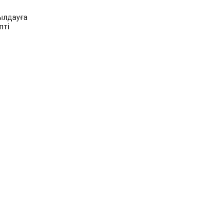
ылдауға
пті