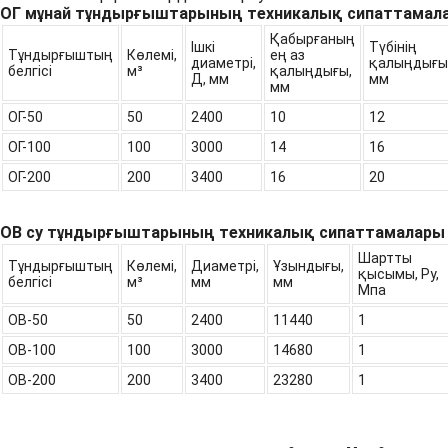
ОГ мұнай тұндырғыштарының техникалық сипаттамал
Қабырғаның
Ішкі
Түбінің
Тұндырғыштың
Көлемі,
ең аз
диаметрі,
қалыңдығы
белгісі
м³
қалыңдығы,
Д, мм
мм
мм
ОГ-50
50
2400
10
12
ОГ-100
100
3000
14
16
ОГ-200
200
3400
16
20
ОВ су тұндырғыштарының техникалық сипаттамалары
Шартты
Тұндырғыштың
Көлемі,
Диаметрі,
Ұзындығы,
қысымы, Ру,
белгісі
м³
мм
мм
Мпа
ОВ-50
50
2400
11440
1
ОВ-100
100
3000
14680
1
ОВ-200
200
3400
23280
1