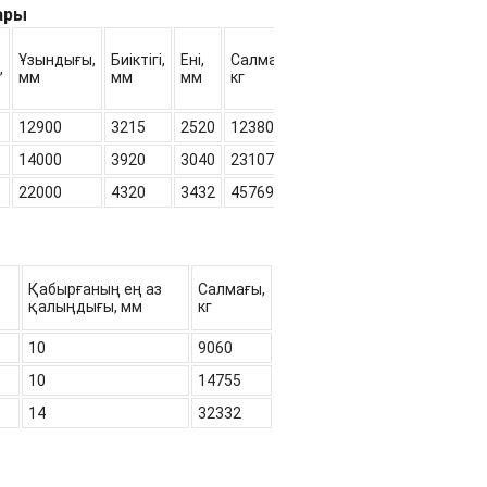
ары
Ұзындығы,
Биіктігі,
Ені,
Салмағы,
,
мм
мм
мм
кг
12900
3215
2520
12380
14000
3920
3040
23107
22000
4320
3432
45769
Қабырғаның ең аз
Салмағы,
қалыңдығы, мм
кг
10
9060
10
14755
14
32332