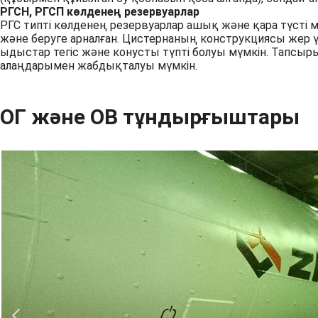
РГСН, РГСП көлденең резервуарлар
РГС типті көлденең резервуарлар ашық және қара түсті м
және беруге арналған. Цистернаның конструкциясы жер 
ыдыстар тегіс және конусты түпті болуы мүмкін. Тапсы
алаңдарымен жабдықталуы мүмкін.
ОГ және ОВ тұндырғыштары