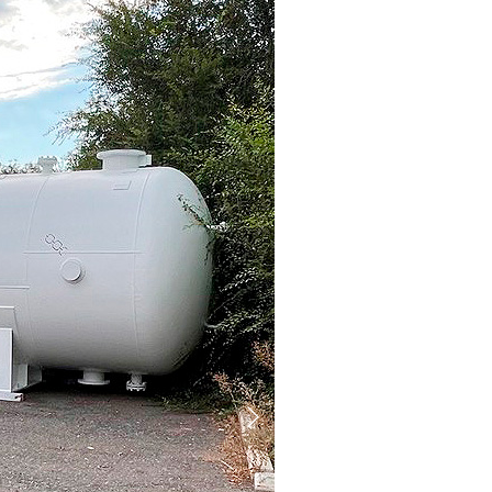
аспасөз орталығы
Жұмысқа орналастыру
Байланыс