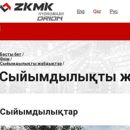
Eng
Qaz
Рус
Басты бет
/
Өнім
/
Сыйымдылықты жабдықтар
/
Сыйымдылықты ж
Сыйымдылықтар