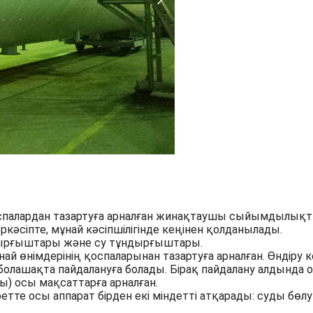
оспалардан тазартуға арналған жинақтаушы сыйымдылық
кәсіпте, мұнай кәсіпшілігінде кеңінен қолданылады.
ндырғыштары және су тұндырғыштары.
 өнімдерінің қоспаларынан тазартуға арналған. Өндіру к
олашақта пайдалануға болады. Бірақ пайдалану алдында о
) осы мақсаттарға арналған.
тте осы аппарат бірден екі міндетті атқарады: суды бөл