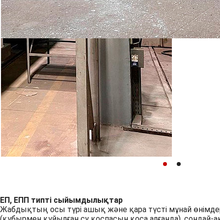
ЕП, ЕПП типті сыйымдылықтар
Жабдықтың осы түрі ашық және қара түсті мұнай өнімде
(құбырмен құйылған су қоспасын қоса алғанда), сондай-а