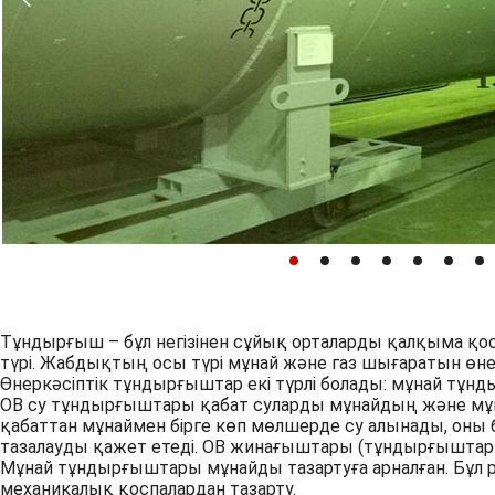
Тұндырғыш – бұл негізінен сұйық орталарды қалқыма қ
түрі. Жабдықтың осы түрі мұнай және газ шығаратын өнер
Өнеркәсіптік тұндырғыштар екі түрлі болады: мұнай тұ
ОВ су тұндырғыштары қабат суларды мұнайдың және мұнай
қабаттан мұнаймен бірге көп мөлшерде су алынады, оны б
тазалауды қажет етеді. ОВ жинағыштары (тұндырғыштары
Мұнай тұндырғыштары мұнайды тазартуға арналған. Бұл ре
механикалық қоспалардан тазарту.