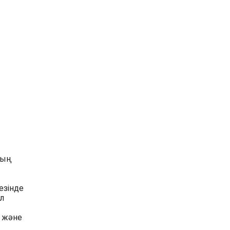
тың
езінде
л
у және