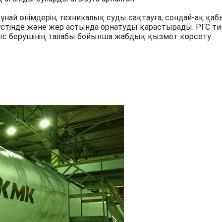
ұнай өнімдерін, техникалық суды сақтауға, сондай-ақ қаб
үстінде және жер астында орнатуды қарастырады. РГС ти
рыс берушінің талабы бойынша жабдық қызмет көрсету