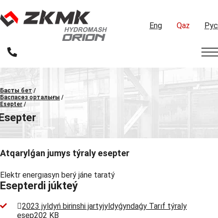
Eng
Qaz
Рус
Басты бет
/
Баспасөз орталығы
/
Esepter
/
Esepter
Atqarylǵan jumys týraly esepter
Elektr energıasyn berý jáne taratý
Esepterdi júkteý
2023 jyldyń birinshi jartyjyldyǵyndaǵy Tarıf týraly
esep
202 KB