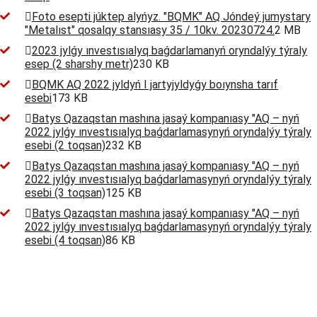
Foto esepti júktep alyńyz. "BQMK" AQ Jóndeý jumystary
"Metalıst" qosalqy stansıasy 35 / 10kv. 20230724.
2 MB
2023 jylǵy ınvestısıalyq baǵdarlamanyń oryndalýy týraly
esep (2 sharshy metr)
230 KB
BQMK AQ 2022 jyldyń I jartyjyldyǵy boıynsha tarıf
esebi
173 KB
Batys Qazaqstan mashına jasaý kompanıasy "AQ – nyń
2022 jylǵy ınvestısıalyq baǵdarlamasynyń oryndalýy týraly
esebi (2 toqsan)
232 KB
Batys Qazaqstan mashına jasaý kompanıasy "AQ – nyń
2022 jylǵy ınvestısıalyq baǵdarlamasynyń oryndalýy týraly
esebi (3 toqsan)
125 KB
Batys Qazaqstan mashına jasaý kompanıasy "AQ – nyń
2022 jylǵy ınvestısıalyq baǵdarlamasynyń oryndalýy týraly
esebi (4 toqsan)
86 KB