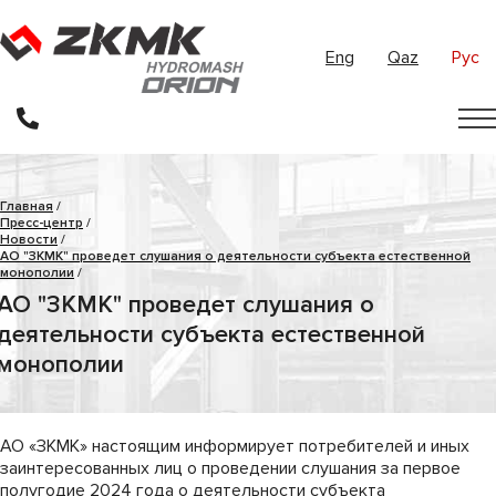
Eng
Qaz
Рус
Главная
/
Пресс-центр
/
Новости
/
АО "ЗКМК" проведет слушания о деятельности субъекта естественной
монополии
/
АО "ЗКМК" проведет слушания о
деятельности субъекта естественной
монополии
АО «ЗКМК» настоящим информирует потребителей и иных
заинтересованных лиц о проведении слушания за первое
полугодие 2024 года о деятельности субъекта