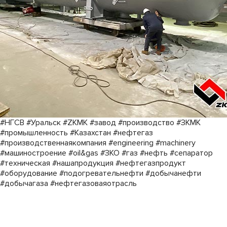
#НГСВ #Уральск #ZKMK #завод #производство #ЗКМК
#промышленность #Казахстан #нефтегаз
#производственнаякомпания #engineering #machinery
#машиностроение #oil&gas #ЗКО #газ #нефть #сепаратор
#техническая #нашапродукция #нефтегазпродукт
#оборудование #подогревательнефти #добычанефти
#добычагаза #нефтегазоваяотрасль