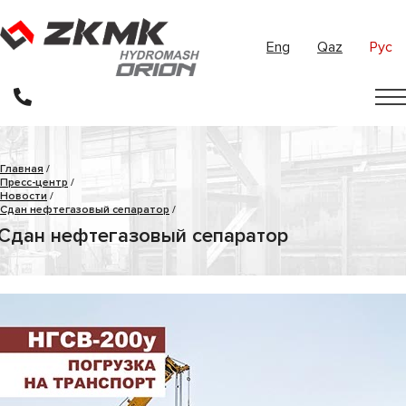
Eng
Qaz
Рус
Главная
/
Пресс-центр
/
Новости
/
Сдан нефтегазовый сепаратор
/
Сдан нефтегазовый сепаратор