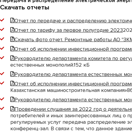
Передача и распределение электрической энерг
Скачать отчеты
Отчет по передаче и распределению электричес
Отчет по тарифу за первое полугодие 2023
202
Скачать фото отчет. Ремонтные работы АО "ЗК
Отчет об исполнении инвестиционной программы
Руководителю департамента комитета по регу
естественных монополий.
152 кБ
Руководителю департамента естественных мон
Отчет об исполнении инвестиционной программ
Казахстанская машиностроительная компания»
8
Руководителю департамента естественных мо
Проведении слушания за 2022 год о деятельн
потребителей и иных заинтересованных лиц о п
регулируемых услуг передача распределение элект
конференц-зал. В связи с тем, что данное здан