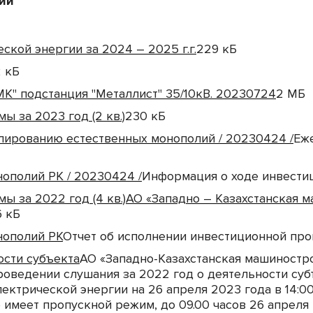
ии
кой энергии за 2024 – 2025 г.г.
229 кБ
 кБ
МК" подстанция "Металлист" 35/10кВ. 20230724
2 МБ
 за 2023 год (2 кв.)
230 кБ
Пресс-центр
лированию естественных монополий / 20230424 /
Еже
ополий РК / 20230424 /
Информация о ходе инвести
ы за 2022 год (4 кв.)АО «Западно – Казахстанская 
Карьера
6 кБ
нополий РК
Отчет об исполнении инвестиционной про
Контакты
ости субъекта
АО «Западно-Казахстанская машиностр
роведении слушания за 2022 год о деятельности су
рической энергии на 26 апреля 2023 года в 14:00 час
ие имеет пропускной режим, до 09.00 часов 26 апре