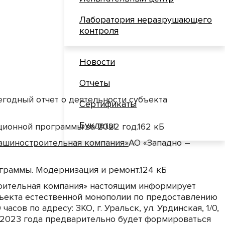
Лаборатория неразрушающего
контроля
Новости
Отчеты
годный отчет о деятельности субъекта
Сертификаты
Буклеты
ционной программы за 2022 год.
162 кБ
машиностроительная компания»
АО «Западно –
граммы. Модернизация и ремонт.
124 кБ
оительная компания» настоящим информирует
бъекта естественной монополии по предоставлению
ов по адресу: ЗКО, г. Уральск, ул. Урдинская, 1/0,
ля 2023 года предварительно будет формироваться